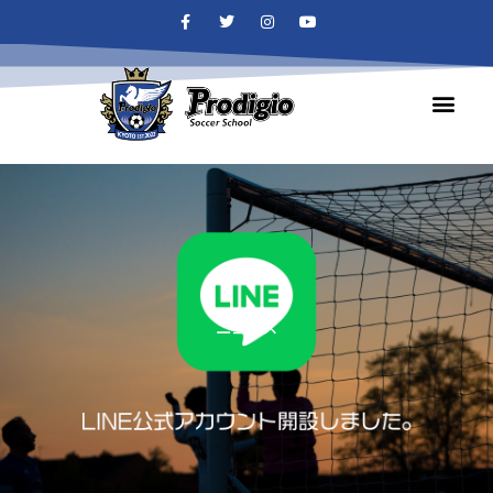
内
F
T
I
Y
a
w
n
o
容
c
i
s
u
e
t
t
t
を
b
t
a
u
ス
o
e
g
b
o
r
r
e
キ
k
a
ッ
-
m
f
プ
ニュース